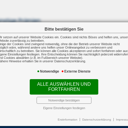
ünstige Prämien
ügt
Bitte bestätigen Sie
uchschäden oder GAP-Deckung nachgedacht?
ir setzen auf unserer Website Cookies ein. Cookies sind nichts Böses und helfen uns, unse
ebsite zuverlässig zu betreiben.
inige der Cookies sind zwingend notwendig, ohne die der Betrieb unserer Website nicht
öglich wäre, während andere uns helfen unser Onlineangebot zu verbessern und
-Kosten senken: Wir helfen Schadenursachen zu
irtschaftlich zu betreiben. Sie können alle Cookies akzeptieren und sofort fortfahren oder au
igene Einstellungen festlegen. Ihre Entscheidung können Sie nachträglich jederzeit widerrufe
nd Cookies abwählen (z.B. im Fußbereich unserer Website).
ähere Hinweise erhalten Sie in unserer Datenschutzerklärung.
Notwendige
Externe Dienste
ALLE AUSWÄHLEN UND
FORTFAHREN
Notwendige bestätigen
Eigene Einstellungen festlegen
Erstinformation
Datenschutzerklärung
Impress