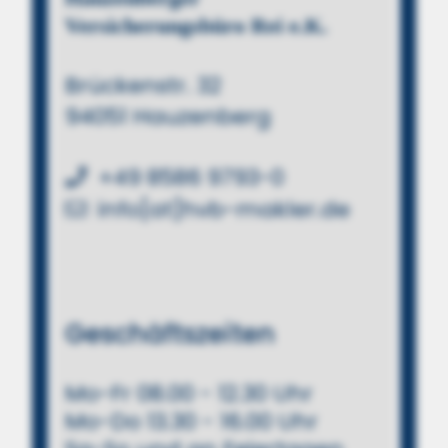
Versicherungsbüro Rei e.K.
Brückenstr. 32
94051 Hauzenberg
+49 8586 9793-0
info[at]hvb-makler.de
Geschäftszeiten
Mo-Fr 08.00 - 12.30 Uhr
Mo-Do 13.30 - 16.00 Uhr