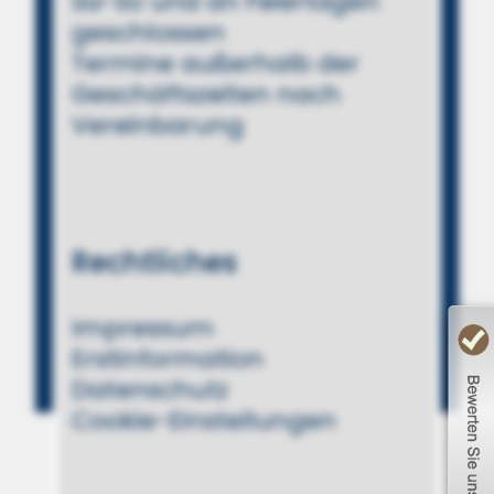
Sa-So und an Feiertagen
geschlossen
Termine außerhalb der
Geschäftszeiten nach
Vereinbarung
Rechtliches
Impressum
Erstinformation
Datenschutz
Cookie-Einstellungen