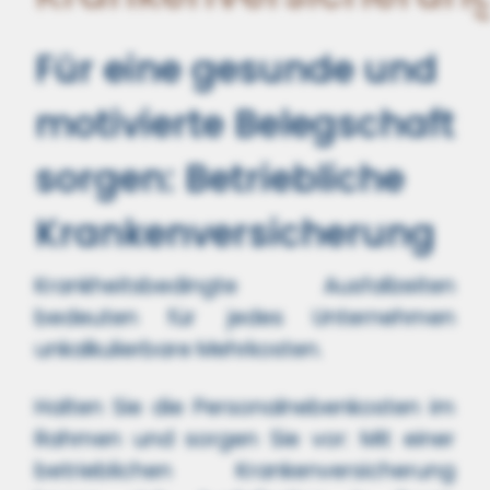
Für eine gesunde und
motivierte Belegschaft
sorgen: Betriebliche
Krankenversicherung
Krankheitsbedingte Ausfallzeiten
bedeuten für jedes Unternehmen
unkalkulierbare Mehrkosten.
Halten Sie die Personalnebenkosten im
Rahmen und sorgen Sie vor: Mit einer
betrieblichen Krankenversicherung