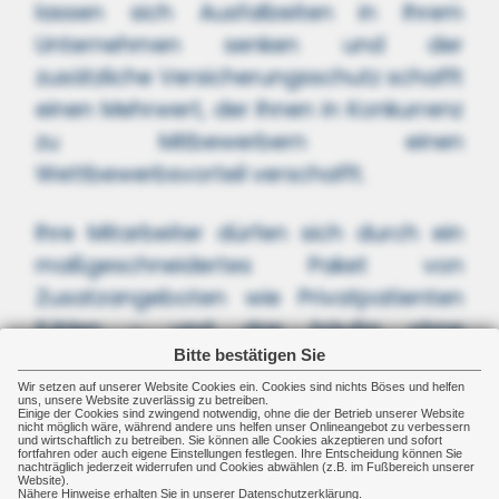
lassen sich Ausfallzeiten in Ihrem
Unternehmen senken und der
zusätzliche Versicherungsschutz schafft
einen Mehrwert, der Ihnen in Konkurrenz
zu Mitbewerbern einen
Wettbewerbsvorteil verschafft.
Ihre Mitarbeiter dürfen sich durch ein
maßgeschneidertes Paket von
Zusatzangeboten wie Privatpatienten
fühlen - und das häufig ohne
Bitte bestätigen Sie
Gesundheitsprüfung.
Wir setzen auf unserer Website Cookies ein. Cookies sind nichts Böses und helfen
uns, unsere Website zuverlässig zu betreiben.
Je nach gewählter Finanzierung des
Einige der Cookies sind zwingend notwendig, ohne die der Betrieb unserer Website
nicht möglich wäre, während andere uns helfen unser Onlineangebot zu verbessern
und wirtschaftlich zu betreiben. Sie können alle Cookies akzeptieren und sofort
betrieblichen Gesundheitsschutzes
fortfahren oder auch eigene Einstellungen festlegen. Ihre Entscheidung können Sie
nachträglich jederzeit widerrufen und Cookies abwählen (z.B. im Fußbereich unserer
sparen Sie Steuern und Ihre Belegschaft
Website).
Nähere Hinweise erhalten Sie in unserer Datenschutzerklärung.